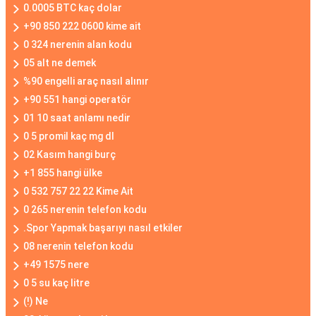
0.0005 BTC kaç dolar
+90 850 222 0600 kime ait
0 324 nerenin alan kodu
05 alt ne demek
%90 engelli araç nasıl alınır
+90 551 hangi operatör
01 10 saat anlamı nedir
0 5 promil kaç mg dl
02 Kasım hangi burç
+1 855 hangi ülke
0 532 757 22 22 Kime Ait
0 265 nerenin telefon kodu
.Spor Yapmak başarıyı nasıl etkiler
08 nerenin telefon kodu
+49 1575 nere
0 5 su kaç litre
(!) Ne