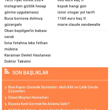
Terzi fiyat listesi 2024
600 euro kaç tl
instagram gizlilik hesap
kopuk hangi gün
görme uygulamasız
izmir otogar yol tarifi
Buca bornova dolmuş
1160 euro kaç tl
güzergahı
marie claude vandewalle
Okan bayülgen'in babası
nereli
İnna fetahna leke fethan
mübina
Karaman Devlet Hastanesi
Doktor Takvimi
SON BAŞLIKLAR
Bina Kapısı Güvenlik Sistemleri: Akıllı Kilit ve Çelik Gövde
Çözümleri
Ödeal Müşteri Hizmetleri
Rüyada Kedi Görmek Ne Anlama Gelir?