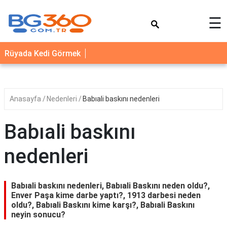
×
☰
YEMEK
Rüyada Kedi Görmek
TARİFLERİ
BİYOGRAFİ
NEDİR
Anasayfa
Nedenleri
Babıali baskını nedenleri
FAYDALARI
Babıali baskını
SAĞLIK
nedenleri
İLETİŞİM
Babıali baskını nedenleri, Babıali Baskını neden oldu?,
Enver Paşa kime darbe yaptı?, 1913 darbesi neden
oldu?, Babıali Baskını kime karşı?, Babıali Baskını
neyin sonucu?