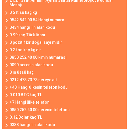
21:21 Saat Anlamı: Aynalı Saatin Numerolojik ve Ruhsal
Mesajı
0 5 lt su kaç kg
0542 542 00 54 Hangi numara
0434 hangi ilin alan kodu
0.99 kaç Türk lirası
0 pozitif bir doğal sayı mıdır
0 2 ton kaç kg dir
0850 252 40 00 kimin numarası
0090 nerenin alan kodu
0 ın üssü kaç
0212 473 73 73 nereye ait
+40 Hangi ülkenin telefon kodu
0.010 BTC kaç TL
+7 Hangi ülke telefon
0850 252 40 00 nerenin telefonu
0.12 Dolar kaç TL
0338 hangi ilin alan kodu