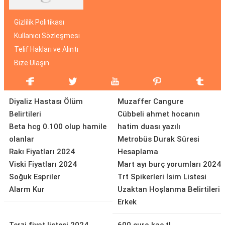
Gizlilik Politikası
Kullanıcı Sözleşmesi
Telif Hakları ve Alıntı
Bize Ulaşın
Diyaliz Hastası Ölüm
Muzaffer Cangure
Belirtileri
Cübbeli ahmet hocanın
Beta hcg 0.100 olup hamile
hatim duası yazılı
olanlar
Metrobüs Durak Süresi
Rakı Fiyatları 2024
Hesaplama
Viski Fiyatları 2024
Mart ayı burç yorumları 2024
Soğuk Espriler
Trt Spikerleri İsim Listesi
Alarm Kur
Uzaktan Hoşlanma Belirtileri
Erkek