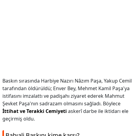
Baskın sırasında Harbiye Nazırı Nâzım Paşa, Yakup Cemil
tarafından öldürüldü; Enver Bey, Mehmet Kamil Paşa'ya
istifasını imzalattı ve padişahı ziyaret ederek Mahmut
Şevket Paşa'nın sadrazam olmasını sağladı. Böylece
İttihat ve Terakki Cemiyeti
askerî darbe ile iktidarı ele
geçirmiş oldu.
Babıali Baskını kime karşı?