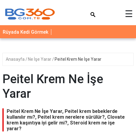
×
☰
YEMEK
Rüyada Kedi Görmek
TARİFLERİ
BİYOGRAFİ
NEDİR
Anasayfa
Ne İşe Yarar
Peitel Krem Ne İşe Yarar
FAYDALARI
Peitel Krem Ne İşe
SAĞLIK
Yarar
İLETİŞİM
Peitel Krem Ne İşe Yarar, Peitel krem bebeklerde
kullanılır mı?, Peitel krem nerelere sürülür?, Clovate
krem kaşıntıya iyi gelir mi?, Steroid krem ne işe
yarar?