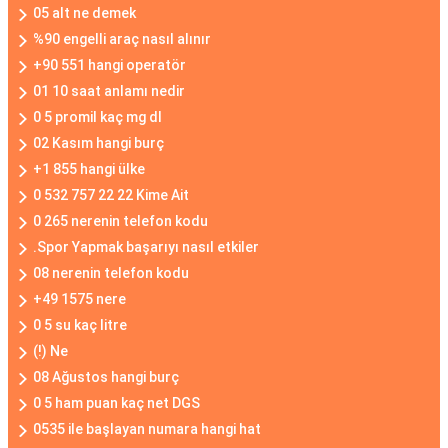
05 alt ne demek
%90 engelli araç nasıl alınır
+90 551 hangi operatör
01 10 saat anlamı nedir
0 5 promil kaç mg dl
02 Kasım hangi burç
+1 855 hangi ülke
0 532 757 22 22 Kime Ait
0 265 nerenin telefon kodu
.Spor Yapmak başarıyı nasıl etkiler
08 nerenin telefon kodu
+49 1575 nere
0 5 su kaç litre
(!) Ne
08 Ağustos hangi burç
0 5 ham puan kaç net DGS
0535 ile başlayan numara hangi hat