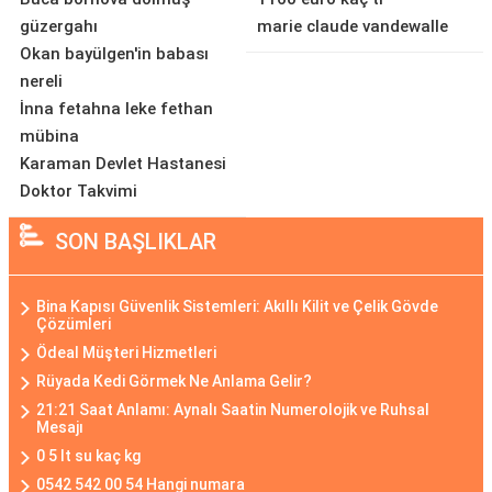
güzergahı
marie claude vandewalle
Okan bayülgen'in babası
nereli
İnna fetahna leke fethan
mübina
Karaman Devlet Hastanesi
Doktor Takvimi
SON BAŞLIKLAR
Bina Kapısı Güvenlik Sistemleri: Akıllı Kilit ve Çelik Gövde
Çözümleri
Ödeal Müşteri Hizmetleri
Rüyada Kedi Görmek Ne Anlama Gelir?
21:21 Saat Anlamı: Aynalı Saatin Numerolojik ve Ruhsal
Mesajı
0 5 lt su kaç kg
0542 542 00 54 Hangi numara