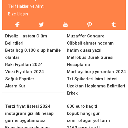
Telif Hakları ve Alıntı
Bize Ulaşın
Diyaliz Hastası Ölüm
Muzaffer Cangure
Belirtileri
Cübbeli ahmet hocanın
Beta hcg 0.100 olup hamile
hatim duası yazılı
olanlar
Metrobüs Durak Süresi
Rakı Fiyatları 2024
Hesaplama
Viski Fiyatları 2024
Mart ayı burç yorumları 2024
Soğuk Espriler
Trt Spikerleri İsim Listesi
Alarm Kur
Uzaktan Hoşlanma Belirtileri
Erkek
Terzi fiyat listesi 2024
600 euro kaç tl
instagram gizlilik hesap
kopuk hangi gün
görme uygulamasız
izmir otogar yol tarifi
Buca bornova dolmuş
1160 euro kaç tl