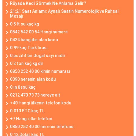
Rüyada Kedi Görmek Ne Anlama Gelir?
21:21 Saat Anlamı: Aynalı Saatin Numerolojik ve Ruhsal
Mesajı
0 5 lt su kaç kg
0542 542 00 54 Hangi numara
0434 hangi ilin alan kodu
0.99 kaç Türk lirası
0 pozitif bir doğal sayı mıdır
0 2 ton kaç kg dir
0850 252 40 00 kimin numarası
0090 nerenin alan kodu
0 ın üssü kaç
0212 473 73 73 nereye ait
+40 Hangi ülkenin telefon kodu
0.010 BTC kaç TL
+7 Hangi ülke telefon
0850 252 40 00 nerenin telefonu
0.12 Dolar kaç TL