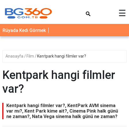
×
☰
YEMEK
Rüyada Kedi Görmek
TARİFLERİ
BİYOGRAFİ
NEDİR
Anasayfa
Film
Kentpark hangi filmler var?
FAYDALARI
Kentpark hangi filmler
SAĞLIK
var?
İLETİŞİM
Kentpark hangi filmler var?, KentPark AVM sinema
var mı?, Kent Park kime ait?, Cinema Pink halk günü
ne zaman?, Nata Vega sinema halk günü ne zaman?