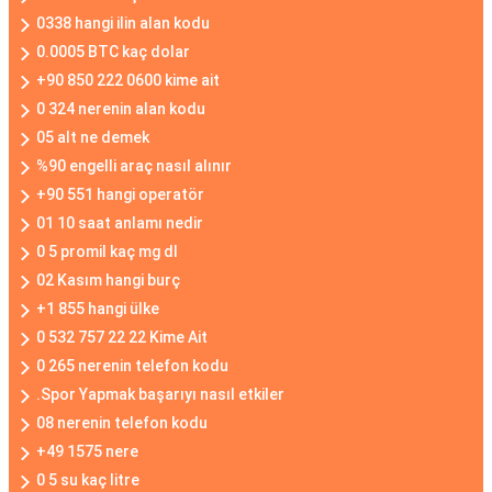
0338 hangi ilin alan kodu
0.0005 BTC kaç dolar
+90 850 222 0600 kime ait
0 324 nerenin alan kodu
05 alt ne demek
%90 engelli araç nasıl alınır
+90 551 hangi operatör
01 10 saat anlamı nedir
0 5 promil kaç mg dl
02 Kasım hangi burç
+1 855 hangi ülke
0 532 757 22 22 Kime Ait
0 265 nerenin telefon kodu
.Spor Yapmak başarıyı nasıl etkiler
08 nerenin telefon kodu
+49 1575 nere
0 5 su kaç litre