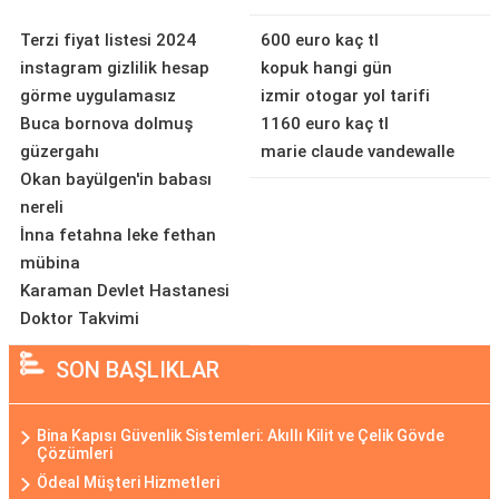
Terzi fiyat listesi 2024
600 euro kaç tl
instagram gizlilik hesap
kopuk hangi gün
görme uygulamasız
izmir otogar yol tarifi
Buca bornova dolmuş
1160 euro kaç tl
güzergahı
marie claude vandewalle
Okan bayülgen'in babası
nereli
İnna fetahna leke fethan
mübina
Karaman Devlet Hastanesi
Doktor Takvimi
SON BAŞLIKLAR
Bina Kapısı Güvenlik Sistemleri: Akıllı Kilit ve Çelik Gövde
Çözümleri
Ödeal Müşteri Hizmetleri