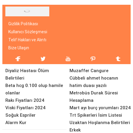
Gizlilik Politikası
Kullanıcı Sözleşmesi
Telif Hakları ve Alıntı
Bize Ulaşın
Diyaliz Hastası Ölüm
Muzaffer Cangure
Belirtileri
Cübbeli ahmet hocanın
Beta hcg 0.100 olup hamile
hatim duası yazılı
olanlar
Metrobüs Durak Süresi
Rakı Fiyatları 2024
Hesaplama
Viski Fiyatları 2024
Mart ayı burç yorumları 2024
Soğuk Espriler
Trt Spikerleri İsim Listesi
Alarm Kur
Uzaktan Hoşlanma Belirtileri
Erkek