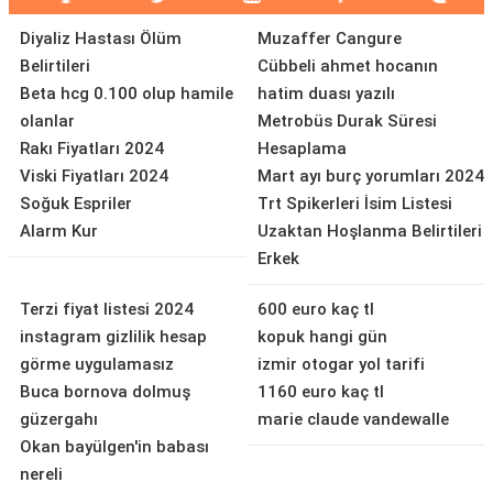
Diyaliz Hastası Ölüm
Muzaffer Cangure
Belirtileri
Cübbeli ahmet hocanın
Beta hcg 0.100 olup hamile
hatim duası yazılı
olanlar
Metrobüs Durak Süresi
Rakı Fiyatları 2024
Hesaplama
Viski Fiyatları 2024
Mart ayı burç yorumları 2024
Soğuk Espriler
Trt Spikerleri İsim Listesi
Alarm Kur
Uzaktan Hoşlanma Belirtileri
Erkek
Terzi fiyat listesi 2024
600 euro kaç tl
instagram gizlilik hesap
kopuk hangi gün
görme uygulamasız
izmir otogar yol tarifi
Buca bornova dolmuş
1160 euro kaç tl
güzergahı
marie claude vandewalle
Okan bayülgen'in babası
nereli