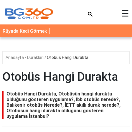
×
☰
YEMEK
Rüyada Kedi Görmek
TARİFLERİ
BİYOGRAFİ
NEDİR
Anasayfa
Durakları
Otobüs Hangi Durakta
FAYDALARI
Otobüs Hangi Durakta
SAĞLIK
İLETİŞİM
Otobüs Hangi Durakta, Otobüsün hangi durakta
olduğunu gösteren uygulama?, Ibb otobüs nerede?,
Balıkesir otobüs Nerede?, İETT akıllı durak nerede?,
Otobüsün hangi durakta olduğunu gösteren
uygulama İstanbul?