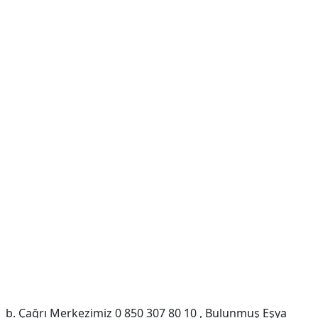
b. Çağrı Merkezimiz 0 850 307 80 10 , Bulunmuş Eşya