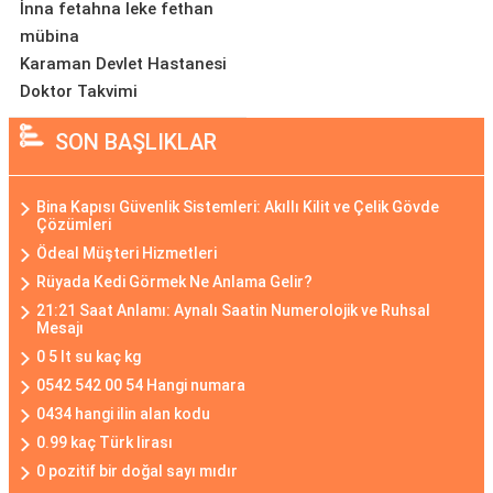
İnna fetahna leke fethan
mübina
Karaman Devlet Hastanesi
Doktor Takvimi
SON BAŞLIKLAR
Bina Kapısı Güvenlik Sistemleri: Akıllı Kilit ve Çelik Gövde
Çözümleri
Ödeal Müşteri Hizmetleri
Rüyada Kedi Görmek Ne Anlama Gelir?
21:21 Saat Anlamı: Aynalı Saatin Numerolojik ve Ruhsal
Mesajı
0 5 lt su kaç kg
0542 542 00 54 Hangi numara
0434 hangi ilin alan kodu
0.99 kaç Türk lirası
0 pozitif bir doğal sayı mıdır