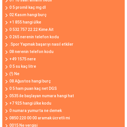
01 10 saat anlamı nedir
0 5 promil kaç mg dl
02 Kasım hangi burç
+1 855 hangi ülke
0 532 757 22 22 Kime Ait
0 265 nerenin telefon kodu
.Spor Yapmak başarıyı nasıl etkiler
08 nerenin telefon kodu
+49 1575 nere
0 5 su kaç litre
(!) Ne
08 Ağustos hangi burç
0 5 ham puan kaç net DGS
0535 ile başlayan numara hangi hat
+7 925 hangi ülke kodu
0 numara yumurta ne demek
0850 220 00 00 aramak ücretli mi
0015 Ne vergisi