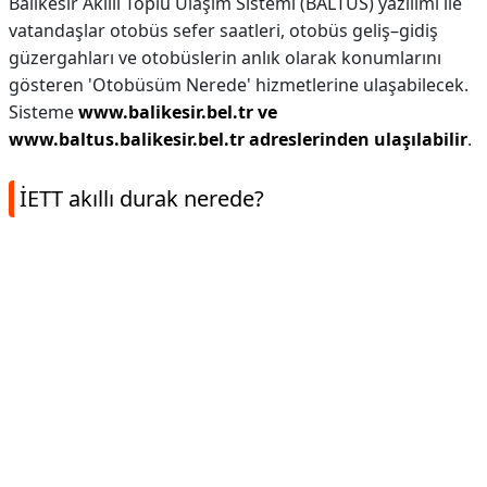
Balıkesir Akıllı Toplu Ulaşım Sistemi (BALTUS) yazılımı ile
vatandaşlar otobüs sefer saatleri, otobüs geliş–gidiş
güzergahları ve otobüslerin anlık olarak konumlarını
gösteren 'Otobüsüm Nerede' hizmetlerine ulaşabilecek.
Sisteme
www.balikesir.bel.tr ve
www.baltus.balikesir.bel.tr adreslerinden ulaşılabilir
.
İETT akıllı durak nerede?