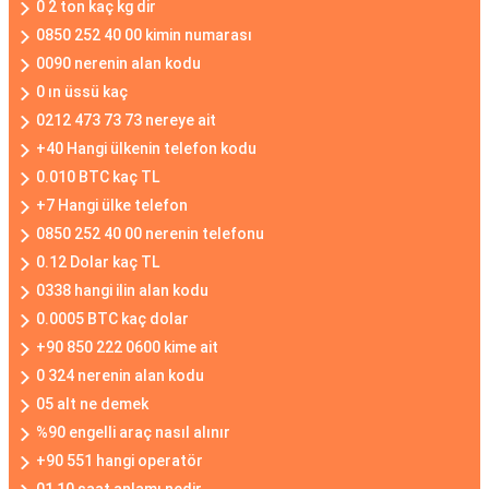
0 2 ton kaç kg dir
0850 252 40 00 kimin numarası
0090 nerenin alan kodu
0 ın üssü kaç
0212 473 73 73 nereye ait
+40 Hangi ülkenin telefon kodu
0.010 BTC kaç TL
+7 Hangi ülke telefon
0850 252 40 00 nerenin telefonu
0.12 Dolar kaç TL
0338 hangi ilin alan kodu
0.0005 BTC kaç dolar
+90 850 222 0600 kime ait
0 324 nerenin alan kodu
05 alt ne demek
%90 engelli araç nasıl alınır
+90 551 hangi operatör