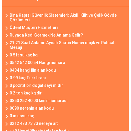
Bina Kapısı Güvenlik Sistemleri: Akıllı Kilit ve Çelik Gövde
Çözümleri
Ödeal Müşteri Hizmetleri
Rüyada Kedi Görmek Ne Anlama Gelir?
21:21 Saat Anlamı: Aynalı Saatin Numerolojik ve Ruhsal
Mesajı
0 5 lt su kaç kg
0542 542 00 54 Hangi numara
0434 hangi ilin alan kodu
0.99 kaç Türk lirası
0 pozitif bir doğal sayı mıdır
0 2 ton kaç kg dir
0850 252 40 00 kimin numarası
0090 nerenin alan kodu
0 ın üssü kaç
0212 473 73 73 nereye ait