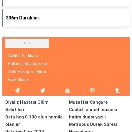
336m Durakları
Gizlilik Politikası
Kullanıcı Sözleşmesi
Telif Hakları ve Alıntı
Bize Ulaşın
Diyaliz Hastası Ölüm
Muzaffer Cangure
Belirtileri
Cübbeli ahmet hocanın
Beta hcg 0.100 olup hamile
hatim duası yazılı
olanlar
Metrobüs Durak Süresi
Rakı Fiyatları 2024
Hesaplama