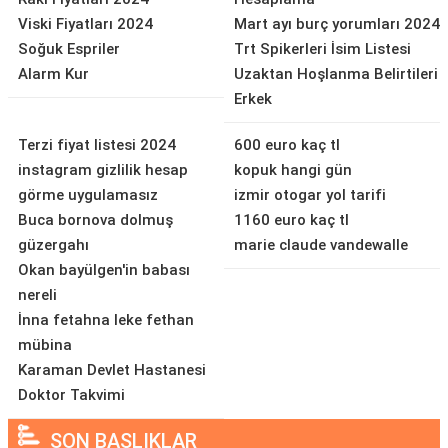
Viski Fiyatları 2024
Mart ayı burç yorumları 2024
Soğuk Espriler
Trt Spikerleri İsim Listesi
Alarm Kur
Uzaktan Hoşlanma Belirtileri
Erkek
Terzi fiyat listesi 2024
600 euro kaç tl
instagram gizlilik hesap
kopuk hangi gün
görme uygulamasız
izmir otogar yol tarifi
Buca bornova dolmuş
1160 euro kaç tl
güzergahı
marie claude vandewalle
Okan bayülgen'in babası
nereli
İnna fetahna leke fethan
mübina
Karaman Devlet Hastanesi
Doktor Takvimi
SON BAŞLIKLAR