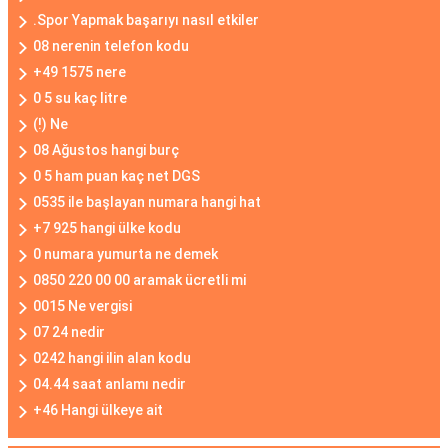
.Spor Yapmak başarıyı nasıl etkiler
08 nerenin telefon kodu
+49 1575 nere
0 5 su kaç litre
(!) Ne
08 Ağustos hangi burç
0 5 ham puan kaç net DGS
0535 ile başlayan numara hangi hat
+7 925 hangi ülke kodu
0 numara yumurta ne demek
0850 220 00 00 aramak ücretli mi
0015 Ne vergisi
07 24 nedir
0242 hangi ilin alan kodu
04.44 saat anlamı nedir
+46 Hangi ülkeye ait