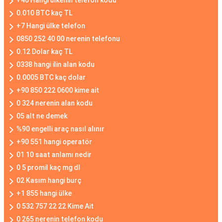
+40 Hangi ülkenin telefon kodu
0.010 BTC kaç TL
+7 Hangi ülke telefon
0850 252 40 00 nerenin telefonu
0.12 Dolar kaç TL
0338 hangi ilin alan kodu
0.0005 BTC kaç dolar
+90 850 222 0600 kime ait
0 324 nerenin alan kodu
05 alt ne demek
%90 engelli araç nasıl alınır
+90 551 hangi operatör
01 10 saat anlamı nedir
0 5 promil kaç mg dl
02 Kasım hangi burç
+1 855 hangi ülke
0 532 757 22 22 Kime Ait
0 265 nerenin telefon kodu