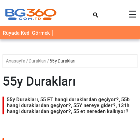
×
☰
YEMEK
Rüyada Kedi Görmek
TARİFLERİ
BİYOGRAFİ
NEDİR
Anasayfa
Durakları
55y Durakları
FAYDALARI
55y Durakları
SAĞLIK
İLETİŞİM
55y Durakları, 55 ET hangi duraklardan geçiyor?, 55b
hangi duraklardan geçiyor?, 55Y nereye gider?, 131h
hangi duraklardan geçiyor?, 55 et nereden kalkıyor?