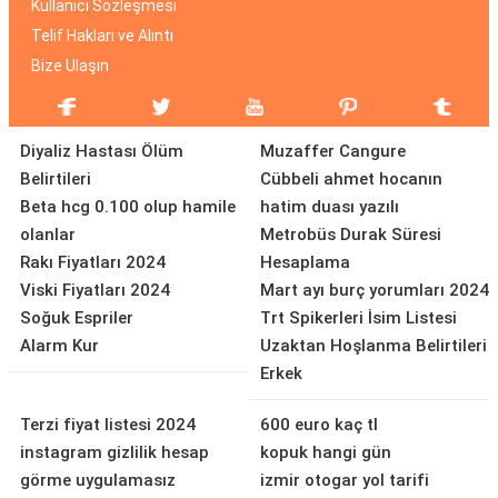
Kullanıcı Sözleşmesi
Telif Hakları ve Alıntı
Bize Ulaşın
Diyaliz Hastası Ölüm
Muzaffer Cangure
Belirtileri
Cübbeli ahmet hocanın
Beta hcg 0.100 olup hamile
hatim duası yazılı
olanlar
Metrobüs Durak Süresi
Rakı Fiyatları 2024
Hesaplama
Viski Fiyatları 2024
Mart ayı burç yorumları 2024
Soğuk Espriler
Trt Spikerleri İsim Listesi
Alarm Kur
Uzaktan Hoşlanma Belirtileri
Erkek
Terzi fiyat listesi 2024
600 euro kaç tl
instagram gizlilik hesap
kopuk hangi gün
görme uygulamasız
izmir otogar yol tarifi