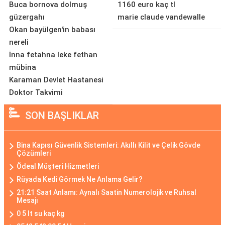
Buca bornova dolmuş
1160 euro kaç tl
güzergahı
marie claude vandewalle
Okan bayülgen'in babası
nereli
İnna fetahna leke fethan
mübina
Karaman Devlet Hastanesi
Doktor Takvimi
SON BAŞLIKLAR
Bina Kapısı Güvenlik Sistemleri: Akıllı Kilit ve Çelik Gövde
Çözümleri
Ödeal Müşteri Hizmetleri
Rüyada Kedi Görmek Ne Anlama Gelir?
21:21 Saat Anlamı: Aynalı Saatin Numerolojik ve Ruhsal
Mesajı
0 5 lt su kaç kg