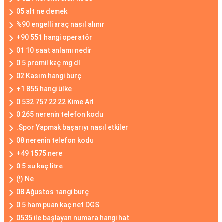
05 alt ne demek
%90 engelli araç nasıl alınır
+90 551 hangi operatör
01 10 saat anlamı nedir
0 5 promil kaç mg dl
02 Kasım hangi burç
+1 855 hangi ülke
0 532 757 22 22 Kime Ait
0 265 nerenin telefon kodu
.Spor Yapmak başarıyı nasıl etkiler
08 nerenin telefon kodu
+49 1575 nere
0 5 su kaç litre
(!) Ne
08 Ağustos hangi burç
0 5 ham puan kaç net DGS
0535 ile başlayan numara hangi hat