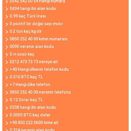
0542 542 00 54 Hangi numara
0434 hangi ilin alan kodu
0.99 kaç Türk lirası
0 pozitif bir doğal sayı mıdır
0 2 ton kaç kg dir
0850 252 40 00 kimin numarası
0090 nerenin alan kodu
0 ın üssü kaç
0212 473 73 73 nereye ait
+40 Hangi ülkenin telefon kodu
0.010 BTC kaç TL
+7 Hangi ülke telefon
0850 252 40 00 nerenin telefonu
0.12 Dolar kaç TL
0338 hangi ilin alan kodu
0.0005 BTC kaç dolar
+90 850 222 0600 kime ait
0 324 nerenin alan kodu