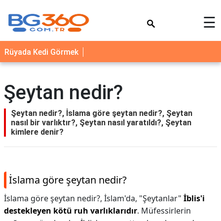
×
☰
YEMEK
Rüyada Kedi Görmek
TARİFLERİ
BİYOGRAFİ
Şeytan nedir?
NEDİR
FAYDALARI
Şeytan nedir?, İslama göre şeytan nedir?, Şeytan
nasıl bir varlıktır?, Şeytan nasıl yaratıldı?, Şeytan
SAĞLIK
kimlere denir?
İLETİŞİM
İslama göre şeytan nedir?
İslama göre şeytan nedir?,
İslam'da, "Şeytanlar"
İblis'i
destekleyen kötü ruh varlıklarıdır
. Müfessirlerin