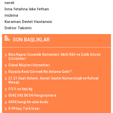
nereli
İnna fetahna leke fethan
mübina
Karaman Devlet Hastanesi
Doktor Takvimi
SON BAŞLIKLAR
Bina Kapısı Güvenlik Sistemleri: Akıllı Kilit ve Çelik Gövde
Çözümleri
Ödeal Müşteri Hizmetleri
Rüyada Kedi Görmek Ne Anlama Gelir?
21:21 Saat Anlamı: Aynalı Saatin Numerolojik ve Ruhsal
Mesajı
0 5 lt su kaç kg
0542 542 00 54 Hangi numara
0434 hangi ilin alan kodu
0.99 kaç Türk lirası