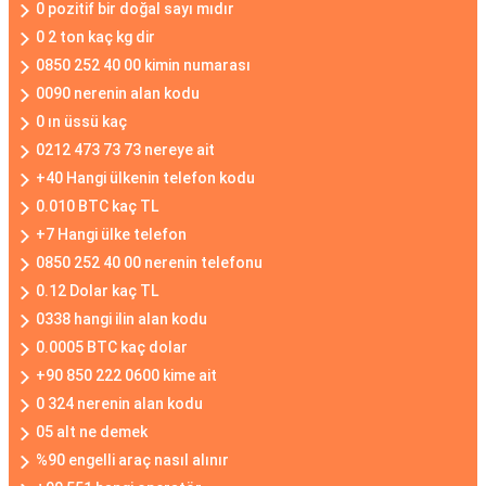
0 pozitif bir doğal sayı mıdır
0 2 ton kaç kg dir
0850 252 40 00 kimin numarası
0090 nerenin alan kodu
0 ın üssü kaç
0212 473 73 73 nereye ait
+40 Hangi ülkenin telefon kodu
0.010 BTC kaç TL
+7 Hangi ülke telefon
0850 252 40 00 nerenin telefonu
0.12 Dolar kaç TL
0338 hangi ilin alan kodu
0.0005 BTC kaç dolar
+90 850 222 0600 kime ait
0 324 nerenin alan kodu
05 alt ne demek
%90 engelli araç nasıl alınır