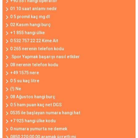
+90 551 hangi operatör
01 10 saat anlamı nedir
0 5 promil kaç mg dl
02 Kasım hangi burç
+1 855 hangi ülke
0 532 757 22 22 Kime Ait
0 265 nerenin telefon kodu
.Spor Yapmak başarıyı nasıl etkiler
08 nerenin telefon kodu
+49 1575 nere
0 5 su kaç litre
(!) Ne
08 Ağustos hangi burç
0 5 ham puan kaç net DGS
0535 ile başlayan numara hangi hat
+7 925 hangi ülke kodu
0 numara yumurta ne demek
0850 220 00 00 aramak ücretli mi