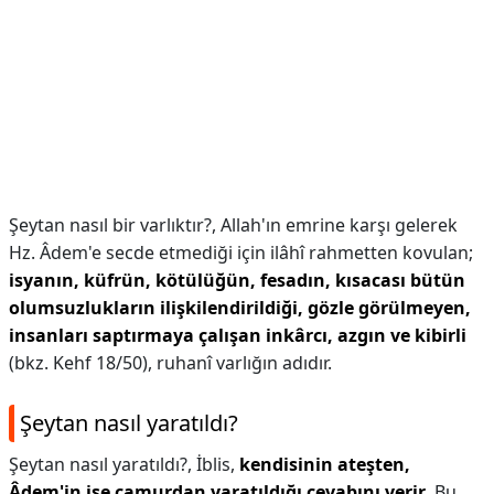
Şeytan nasıl bir varlıktır?,
Allah'ın emrine karşı gelerek
Hz. Âdem'e secde etmediği için ilâhî rahmetten kovulan;
isyanın, küfrün, kötülüğün, fesadın, kısacası bütün
olumsuzlukların ilişkilendirildiği, gözle görülmeyen,
insanları saptırmaya çalışan inkârcı, azgın ve kibirli
(bkz. Kehf 18/50), ruhanî varlığın adıdır.
Şeytan nasıl yaratıldı?
Şeytan nasıl yaratıldı?,
İblis,
kendisinin ateşten,
Âdem'in ise çamurdan yaratıldığı cevabını verir
. Bu