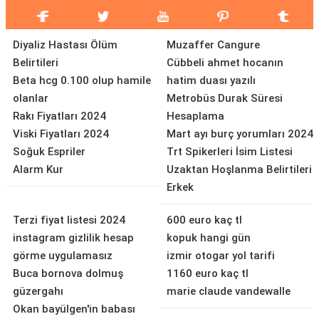
Diyaliz Hastası Ölüm
Muzaffer Cangure
Belirtileri
Cübbeli ahmet hocanın
Beta hcg 0.100 olup hamile
hatim duası yazılı
olanlar
Metrobüs Durak Süresi
Rakı Fiyatları 2024
Hesaplama
Viski Fiyatları 2024
Mart ayı burç yorumları 2024
Soğuk Espriler
Trt Spikerleri İsim Listesi
Alarm Kur
Uzaktan Hoşlanma Belirtileri
Erkek
Terzi fiyat listesi 2024
600 euro kaç tl
instagram gizlilik hesap
kopuk hangi gün
görme uygulamasız
izmir otogar yol tarifi
Buca bornova dolmuş
1160 euro kaç tl
güzergahı
marie claude vandewalle
Okan bayülgen'in babası