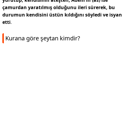
yürütüp, kendisinin ateşten, Âdem'in (as) ise
çamurdan yaratılmış olduğunu ileri sürerek, bu
durumun kendisini üstün kıldığını söyledi ve isyan
etti
.
Kurana göre şeytan kimdir?