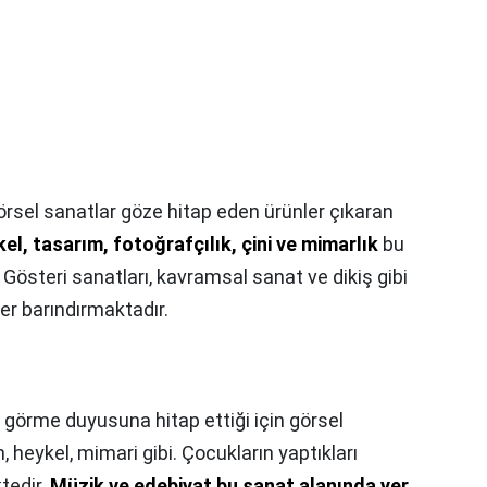
örsel sanatlar göze hitap eden ürünler çıkaran
el, tasarım, fotoğrafçılık, çini ve mimarlık
bu
. Gösteri sanatları, kavramsal sanat ve dikiş gibi
ler barındırmaktadır.
k görme duyusuna hitap ettiği için görsel
 heykel, mimari gibi. Çocukların yaptıkları
tedir.
Müzik ve edebiyat bu sanat alanında yer