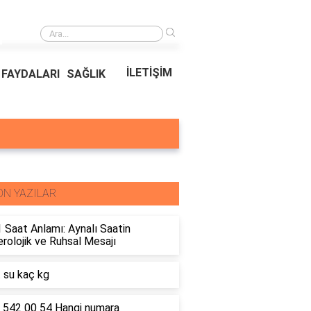
›
Ödeal Müşteri Hizmetleri
İLETİŞİM
FAYDALARI
SAĞLIK
ON YAZILAR
 Saat Anlamı: Aynalı Saatin
olojik ve Ruhsal Mesajı
t su kaç kg
 542 00 54 Hangi numara