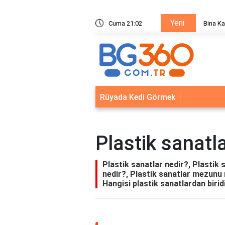
Yeni
ik Sistemleri: Akıllı Kilit ve Çelik Gövde Çözümleri
Cuma 21:02
Bina Ka
Rüyada Kedi Görmek
Plastik sanatl
Plastik sanatlar nedir?, Plastik 
nedir?, Plastik sanatlar mezunu 
Hangisi plastik sanatlardan birid