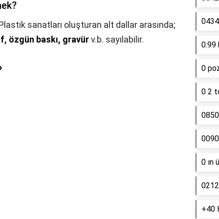
nek?
0434 
Plastik sanatları oluşturan alt dallar arasında;
f, özgün baskı, gravür
v.b. sayılabilir.
0.99 
0 poz
?
0 2 t
0850
0090
0 ın 
0212
+40 