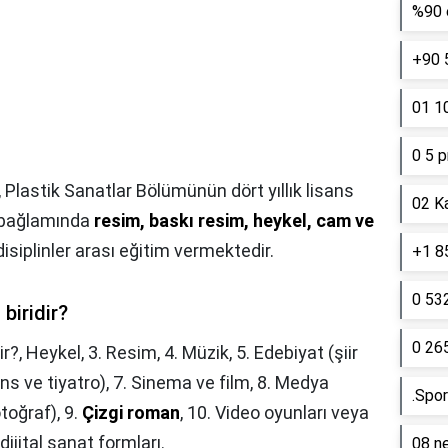
%90 e
+90 
01 10
0 5 p
,
Plastik Sanatlar Bölümünün dört yıllık lisans
02 K
 bağlamında
resim, baskı resim, heykel, cam ve
isiplinler arası eğitim vermektedir.
+1 85
0 53
biridir?
0 26
ir?,
Heykel, 3. Resim, 4. Müzik, 5. Edebiyat (şiir
ans ve tiyatro), 7. Sinema ve film, 8. Medya
.Spor
toğraf), 9.
Çizgi roman
, 10. Video oyunları veya
ijital sanat formları.
08 ne