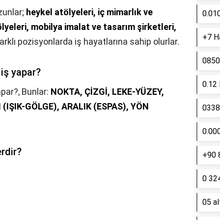
unlar;
heykel atölyeleri, iç mimarlık ve
0.01
yeleri, mobilya imalat ve tasarım şirketleri,
+7 Ha
klı pozisyonlarda iş hayatlarına sahip olurlar.
0850
 iş yapar?
0.12
apar?,
Bunlar:
NOKTA, ÇİZGİ, LEKE-YÜZEY,
 (IŞIK-GÖLGE), ARALIK (ESPAS), YÖN
0338 
0.00
rdir?
+90 
0 324
05 a