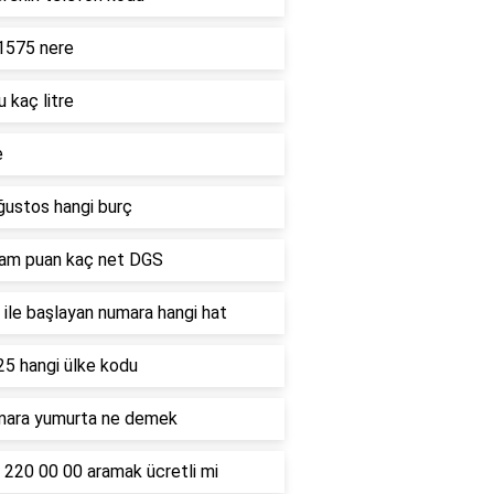
1575 nere
u kaç litre
e
ğustos hangi burç
ham puan kaç net DGS
ile başlayan numara hangi hat
25 hangi ülke kodu
mara yumurta ne demek
 220 00 00 aramak ücretli mi