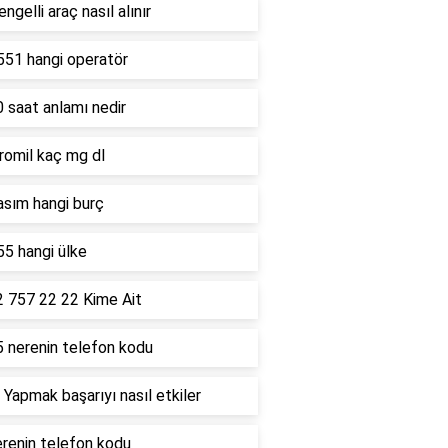
ngelli araç nasıl alınır
551 hangi operatör
 saat anlamı nedir
romil kaç mg dl
asım hangi burç
5 hangi ülke
2 757 22 22 Kime Ait
5 nerenin telefon kodu
 Yapmak başarıyı nasıl etkiler
renin telefon kodu