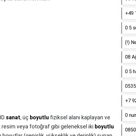
+49 
0 5 s
(!) N
08 A
0 5 
0535 
+7 9
0 nu
 3D
sanat
, üç
boyutlu
fiziksel alanı kaplayan ve
, resim veya fotoğraf gibi geleneksel iki
boyutlu
0850
 boyutlar (genişlik, yükseklik ve derinlik) sunan