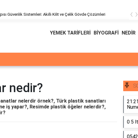
‹
pısı Güvenlik Sistemleri: Akıllı Kilit ve Çelik Gövde Çözümleri
YEMEK TARİFLERİ
BİYOGRAFİ
NEDİR
ar nedir?
S
sanatlar nelerdir örnek?, Türk plastik sanatları
21:21
ne iş yapar?, Resimde plastik öğeler nelerdir?,
Numer
ir?
0 5 l
0542