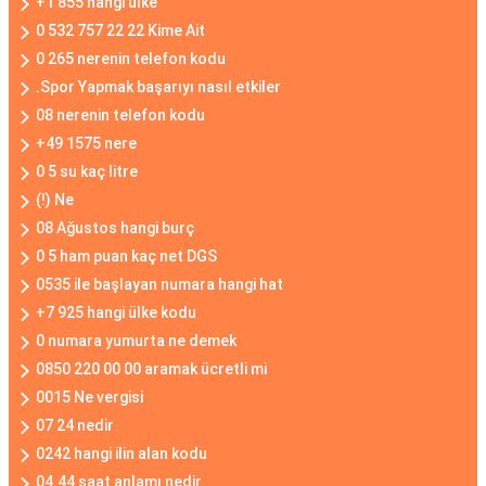
+1 855 hangi ülke
0 532 757 22 22 Kime Ait
0 265 nerenin telefon kodu
.Spor Yapmak başarıyı nasıl etkiler
08 nerenin telefon kodu
+49 1575 nere
0 5 su kaç litre
(!) Ne
08 Ağustos hangi burç
0 5 ham puan kaç net DGS
0535 ile başlayan numara hangi hat
+7 925 hangi ülke kodu
0 numara yumurta ne demek
0850 220 00 00 aramak ücretli mi
0015 Ne vergisi
07 24 nedir
0242 hangi ilin alan kodu
04.44 saat anlamı nedir