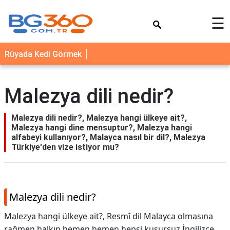
×
☰
YEMEK
Rüyada Kedi Görmek
TARİFLERİ
BİYOGRAFİ
Malezya dili nedir?
NEDİR
FAYDALARI
Malezya dili nedir?, Malezya hangi ülkeye ait?,
Malezya hangi dine mensuptur?, Malezya hangi
SAĞLIK
alfabeyi kullanıyor?, Malayca nasıl bir dil?, Malezya
Türkiye'den vize istiyor mu?
İLETİŞİM
Malezya dili nedir?
Malezya hangi ülkeye ait?, Resmî dil Malayca olmasına
rağmen halkın hemen hemen hepsi kusursuz İngilizce