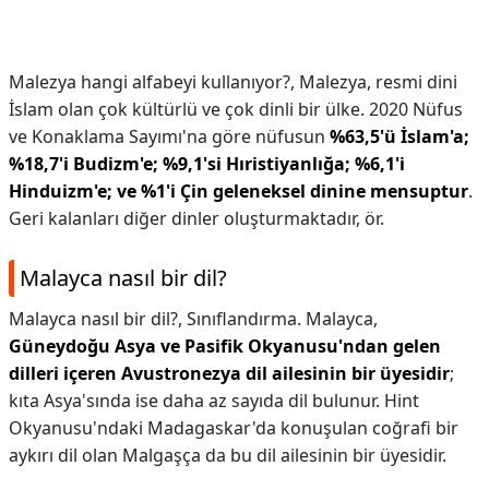
Malezya hangi alfabeyi kullanıyor?,
Malezya, resmi dini
İslam olan çok kültürlü ve çok dinli bir ülke. 2020 Nüfus
ve Konaklama Sayımı'na göre nüfusun
%63,5'ü İslam'a;
%18,7'i Budizm'e; %9,1'si Hıristiyanlığa; %6,1'i
Hinduizm'e; ve %1'i Çin geleneksel dinine mensuptur
.
Geri kalanları diğer dinler oluşturmaktadır, ör.
Malayca nasıl bir dil?
Malayca nasıl bir dil?,
Sınıflandırma. Malayca,
Güneydoğu Asya ve Pasifik Okyanusu'ndan gelen
dilleri içeren Avustronezya dil ailesinin bir üyesidir
;
kıta Asya'sında ise daha az sayıda dil bulunur. Hint
Okyanusu'ndaki Madagaskar'da konuşulan coğrafi bir
aykırı dil olan Malgaşça da bu dil ailesinin bir üyesidir.