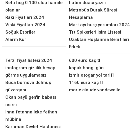
Beta hcg 0.100 olup hamile
hatim duası yazılı
olanlar
Metrobüs Durak Süresi
Rakı Fiyatları 2024
Hesaplama
Viski Fiyatları 2024
Mart ayı burç yorumları 2024
Soğuk Espriler
Trt Spikerleri İsim Listesi
Alarm Kur
Uzaktan Hoşlanma Belirtileri
Erkek
Terzi fiyat listesi 2024
600 euro kaç tl
instagram gizlilik hesap
kopuk hangi gün
görme uygulamasız
izmir otogar yol tarifi
Buca bornova dolmuş
1160 euro kaç tl
güzergahı
marie claude vandewalle
Okan bayülgen'in babası
nereli
İnna fetahna leke fethan
mübina
Karaman Devlet Hastanesi