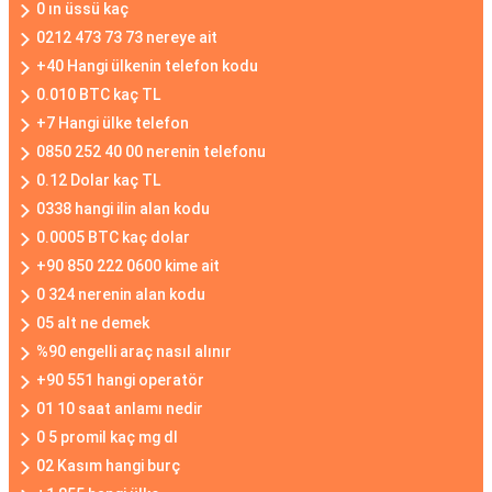
0 ın üssü kaç
0212 473 73 73 nereye ait
+40 Hangi ülkenin telefon kodu
0.010 BTC kaç TL
+7 Hangi ülke telefon
0850 252 40 00 nerenin telefonu
0.12 Dolar kaç TL
0338 hangi ilin alan kodu
0.0005 BTC kaç dolar
+90 850 222 0600 kime ait
0 324 nerenin alan kodu
05 alt ne demek
%90 engelli araç nasıl alınır
+90 551 hangi operatör
01 10 saat anlamı nedir
0 5 promil kaç mg dl
02 Kasım hangi burç