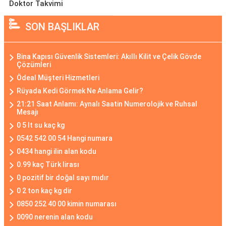
Doktor Takvimi
SON BAŞLIKLAR
Bina Kapısı Güvenlik Sistemleri: Akıllı Kilit ve Çelik Gövde
Çözümleri
Ödeal Müşteri Hizmetleri
Rüyada Kedi Görmek Ne Anlama Gelir?
21:21 Saat Anlamı: Aynalı Saatin Numerolojik ve Ruhsal
Mesajı
0 5 lt su kaç kg
0542 542 00 54 Hangi numara
0434 hangi ilin alan kodu
0.99 kaç Türk lirası
0 pozitif bir doğal sayı mıdır
0 2 ton kaç kg dir
0850 252 40 00 kimin numarası
0090 nerenin alan kodu