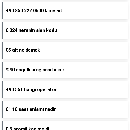
+90 850 222 0600 kime ait
0 324 nerenin alan kodu
05 alt ne demek
%90 engelli araç nasıl alınır
+90 551 hangi operatör
01 10 saat anlamı nedir
0 5 promil kaç mg dl