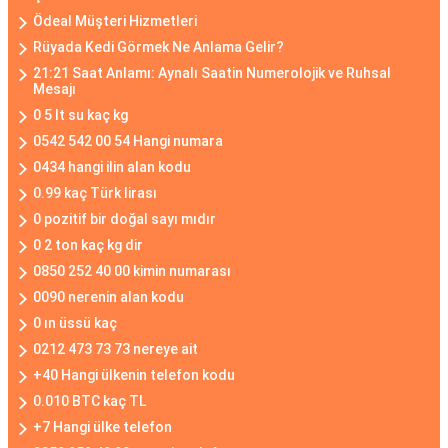
Ödeal Müşteri Hizmetleri
Rüyada Kedi Görmek Ne Anlama Gelir?
21:21 Saat Anlamı: Aynalı Saatin Numerolojik ve Ruhsal
Mesajı
0 5 lt su kaç kg
0542 542 00 54 Hangi numara
0434 hangi ilin alan kodu
0.99 kaç Türk lirası
0 pozitif bir doğal sayı mıdır
0 2 ton kaç kg dir
0850 252 40 00 kimin numarası
0090 nerenin alan kodu
0 ın üssü kaç
0212 473 73 73 nereye ait
+40 Hangi ülkenin telefon kodu
0.010 BTC kaç TL
+7 Hangi ülke telefon