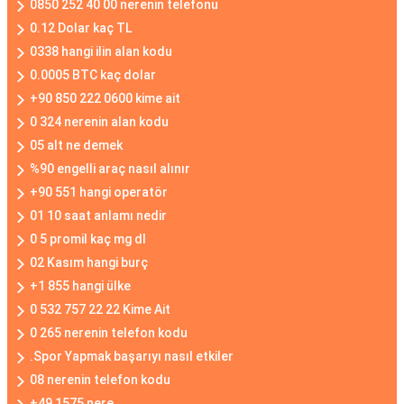
0850 252 40 00 nerenin telefonu
0.12 Dolar kaç TL
0338 hangi ilin alan kodu
0.0005 BTC kaç dolar
+90 850 222 0600 kime ait
0 324 nerenin alan kodu
05 alt ne demek
%90 engelli araç nasıl alınır
+90 551 hangi operatör
01 10 saat anlamı nedir
0 5 promil kaç mg dl
02 Kasım hangi burç
+1 855 hangi ülke
0 532 757 22 22 Kime Ait
0 265 nerenin telefon kodu
.Spor Yapmak başarıyı nasıl etkiler
08 nerenin telefon kodu
+49 1575 nere