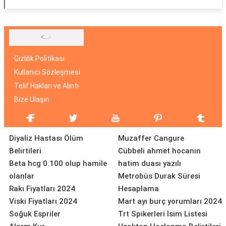
Gizlilik Politikası
Kullanıcı Sözleşmesi
Telif Hakları ve Alıntı
Bize Ulaşın
Diyaliz Hastası Ölüm
Muzaffer Cangure
Belirtileri
Cübbeli ahmet hocanın
Beta hcg 0.100 olup hamile
hatim duası yazılı
olanlar
Metrobüs Durak Süresi
Rakı Fiyatları 2024
Hesaplama
Viski Fiyatları 2024
Mart ayı burç yorumları 2024
Soğuk Espriler
Trt Spikerleri İsim Listesi