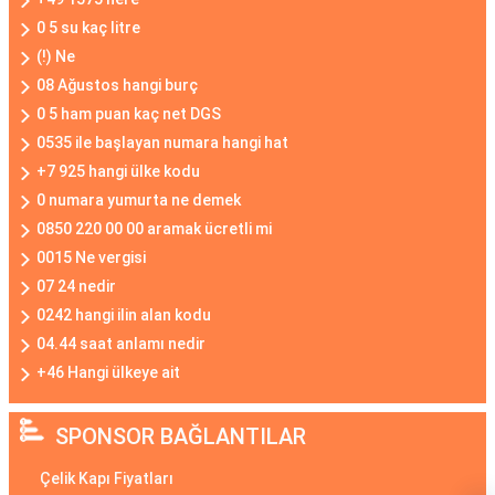
0 5 su kaç litre
(!) Ne
08 Ağustos hangi burç
0 5 ham puan kaç net DGS
0535 ile başlayan numara hangi hat
+7 925 hangi ülke kodu
0 numara yumurta ne demek
0850 220 00 00 aramak ücretli mi
0015 Ne vergisi
07 24 nedir
0242 hangi ilin alan kodu
04.44 saat anlamı nedir
+46 Hangi ülkeye ait
SPONSOR BAĞLANTILAR
Çelik Kapı Fiyatları