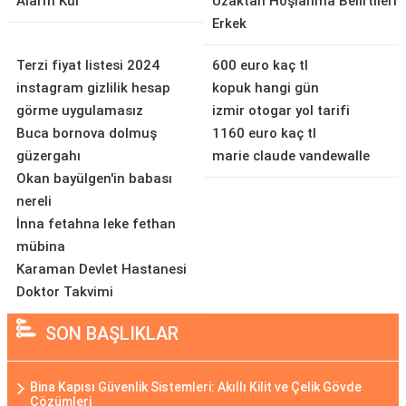
Alarm Kur
Uzaktan Hoşlanma Belirtileri
Erkek
Terzi fiyat listesi 2024
600 euro kaç tl
instagram gizlilik hesap
kopuk hangi gün
görme uygulamasız
izmir otogar yol tarifi
Buca bornova dolmuş
1160 euro kaç tl
güzergahı
marie claude vandewalle
Okan bayülgen'in babası
nereli
İnna fetahna leke fethan
mübina
Karaman Devlet Hastanesi
Doktor Takvimi
SON BAŞLIKLAR
Bina Kapısı Güvenlik Sistemleri: Akıllı Kilit ve Çelik Gövde
Çözümleri