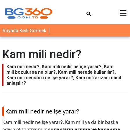
×
☰
YEMEK
Rüyada Kedi Görmek
TARİFLERİ
BİYOGRAFİ
Kam mili nedir?
NEDİR
FAYDALARI
Kam mili nedir?, Kam mili nedir ne işe yarar?, Kam
mili bozulursa ne olur?, Kam mili nerede kullanılır?,
SAĞLIK
Kam mili sensörü ne işe yarar?, Kam mili arızası nasıl
anlaşılır?
İLETİŞİM
Kam mili nedir ne işe yarar?
Kam mili nedir ne işe yarar?,
Kam mili ya da bir başka
adıyla eksantrik mili;
supapların açılma ve kapanma