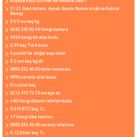
Rüyada Kedi Görmek Ne Anlama Gelir?
21:21 Saat Anlamı: Aynalı Saatin Numerolojik ve Ruhsal
Mesajı
0 5 lt su kaç kg
0542 542 00 54 Hangi numara
0434 hangi ilin alan kodu
0.99 kaç Türk lirası
0 pozitif bir doğal sayı mıdır
0 2 ton kaç kg dir
0850 252 40 00 kimin numarası
0090 nerenin alan kodu
0 ın üssü kaç
0212 473 73 73 nereye ait
+40 Hangi ülkenin telefon kodu
0.010 BTC kaç TL
+7 Hangi ülke telefon
0850 252 40 00 nerenin telefonu
0.12 Dolar kaç TL