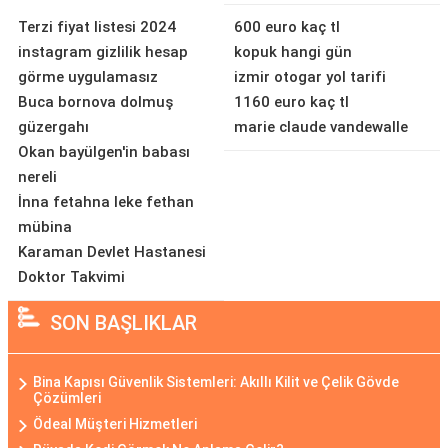
Terzi fiyat listesi 2024
600 euro kaç tl
instagram gizlilik hesap
kopuk hangi gün
görme uygulamasız
izmir otogar yol tarifi
Buca bornova dolmuş
1160 euro kaç tl
güzergahı
marie claude vandewalle
Okan bayülgen'in babası
nereli
İnna fetahna leke fethan
mübina
Karaman Devlet Hastanesi
Doktor Takvimi
SON BAŞLIKLAR
Bina Kapısı Güvenlik Sistemleri: Akıllı Kilit ve Çelik Gövde
Çözümleri
Ödeal Müşteri Hizmetleri