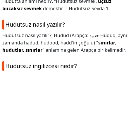
Hudutta anlamı nedir?,
“Hudutsuz sevmek,
uçsuz
bucaksız sevmek
demektir...” Hudutsuz Sevda 1.
Hudutsuz nasıl yazılır?
Hudutsuz nasıl yazılır?,
Hudud (Arapça: حدود Ḥudūd, aynı
zamanda hadud, hudood; hadd'in çoğulu) "
sınırlar,
hudutlar, sınırlar
" anlamına gelen Arapça bir kelimedir.
Hudutsuz ingilizcesi nedir?