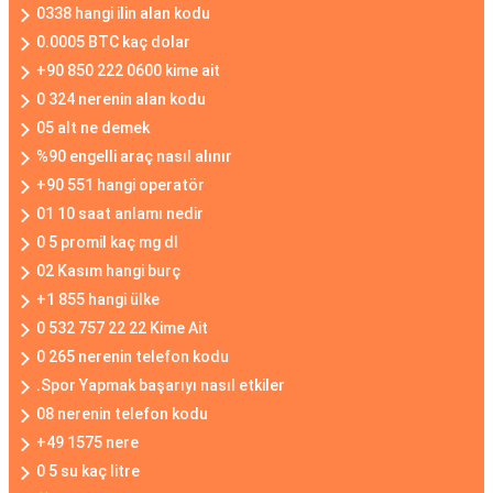
0338 hangi ilin alan kodu
0.0005 BTC kaç dolar
+90 850 222 0600 kime ait
0 324 nerenin alan kodu
05 alt ne demek
%90 engelli araç nasıl alınır
+90 551 hangi operatör
01 10 saat anlamı nedir
0 5 promil kaç mg dl
02 Kasım hangi burç
+1 855 hangi ülke
0 532 757 22 22 Kime Ait
0 265 nerenin telefon kodu
.Spor Yapmak başarıyı nasıl etkiler
08 nerenin telefon kodu
+49 1575 nere
0 5 su kaç litre