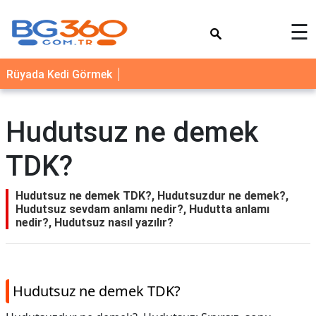
×
☰
YEMEK
Rüyada Kedi Görmek
TARİFLERİ
BİYOGRAFİ
Hudutsuz ne demek
NEDİR
TDK?
FAYDALARI
SAĞLIK
Hudutsuz ne demek TDK?, Hudutsuzdur ne demek?,
Hudutsuz sevdam anlamı nedir?, Hudutta anlamı
İLETİŞİM
nedir?, Hudutsuz nasıl yazılır?
Hudutsuz ne demek TDK?