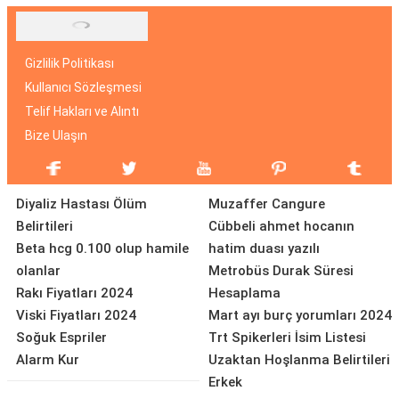
Gizlilik Politikası
Kullanıcı Sözleşmesi
Telif Hakları ve Alıntı
Bize Ulaşın
Diyaliz Hastası Ölüm
Muzaffer Cangure
Belirtileri
Cübbeli ahmet hocanın
Beta hcg 0.100 olup hamile
hatim duası yazılı
olanlar
Metrobüs Durak Süresi
Rakı Fiyatları 2024
Hesaplama
Viski Fiyatları 2024
Mart ayı burç yorumları 2024
Soğuk Espriler
Trt Spikerleri İsim Listesi
Alarm Kur
Uzaktan Hoşlanma Belirtileri
Erkek