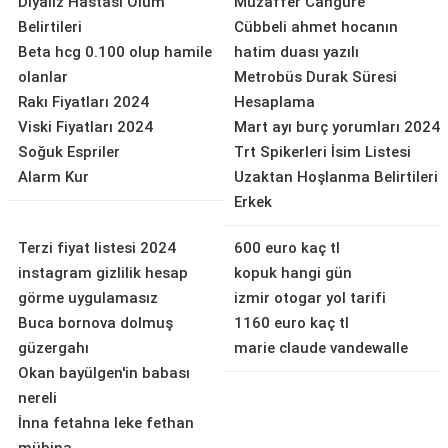
Diyaliz Hastası Ölüm
Muzaffer Cangure
Belirtileri
Cübbeli ahmet hocanın
Beta hcg 0.100 olup hamile
hatim duası yazılı
olanlar
Metrobüs Durak Süresi
Rakı Fiyatları 2024
Hesaplama
Viski Fiyatları 2024
Mart ayı burç yorumları 2024
Soğuk Espriler
Trt Spikerleri İsim Listesi
Alarm Kur
Uzaktan Hoşlanma Belirtileri
Erkek
Terzi fiyat listesi 2024
600 euro kaç tl
instagram gizlilik hesap
kopuk hangi gün
görme uygulamasız
izmir otogar yol tarifi
Buca bornova dolmuş
1160 euro kaç tl
güzergahı
marie claude vandewalle
Okan bayülgen'in babası
nereli
İnna fetahna leke fethan