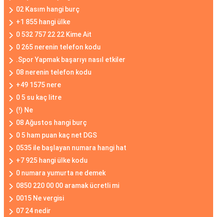
02 Kasım hangi burç
+1 855 hangi ülke
0 532 757 22 22 Kime Ait
0 265 nerenin telefon kodu
.Spor Yapmak başarıyı nasıl etkiler
08 nerenin telefon kodu
+49 1575 nere
0 5 su kaç litre
(!) Ne
08 Ağustos hangi burç
0 5 ham puan kaç net DGS
0535 ile başlayan numara hangi hat
+7 925 hangi ülke kodu
0 numara yumurta ne demek
0850 220 00 00 aramak ücretli mi
0015 Ne vergisi
07 24 nedir