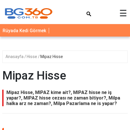
×
☰
YEMEK
Rüyada Kedi Görmek
TARİFLERİ
BİYOGRAFİ
NEDİR
Anasayfa
Hisse
Mipaz Hisse
FAYDALARI
Mipaz Hisse
SAĞLIK
İLETİŞİM
Mipaz Hisse, MIPAZ kime ait?, MIPAZ hisse ne iş
yapar?, MIPAZ hisse cezası ne zaman bitiyor?, Milpa
halka arz ne zaman?, Milpa Pazarlama ne is yapar?