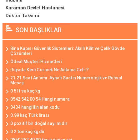
mübina
Karaman Devlet Hastanesi
Doktor Takvimi
SON BAŞLIKLAR
Bina Kapısı Güvenlik Sistemleri: Akıllı Kilit ve Çelik Gövde
Çözümleri
Ödeal Müşteri Hizmetleri
Rüyada Kedi Görmek Ne Anlama Gelir?
21:21 Saat Anlamı: Aynalı Saatin Numerolojik ve Ruhsal
Mesajı
0 5 lt su kaç kg
0542 542 00 54 Hangi numara
0434 hangi ilin alan kodu
0.99 kaç Türk lirası
0 pozitif bir doğal sayı mıdır
0 2 ton kaç kg dir
0850 252 40 00 kimin numarası