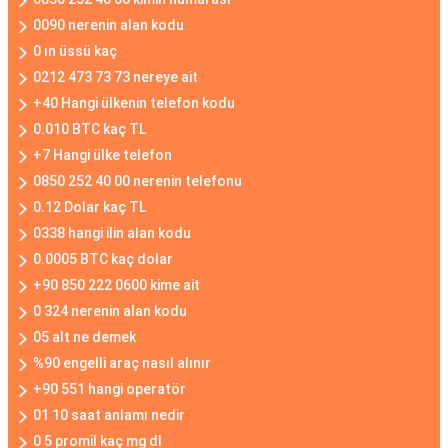
0090 nerenin alan kodu
0 ın üssü kaç
0212 473 73 73 nereye ait
+40 Hangi ülkenin telefon kodu
0.010 BTC kaç TL
+7 Hangi ülke telefon
0850 252 40 00 nerenin telefonu
0.12 Dolar kaç TL
0338 hangi ilin alan kodu
0.0005 BTC kaç dolar
+90 850 222 0600 kime ait
0 324 nerenin alan kodu
05 alt ne demek
%90 engelli araç nasıl alınır
+90 551 hangi operatör
01 10 saat anlamı nedir
0 5 promil kaç mg dl