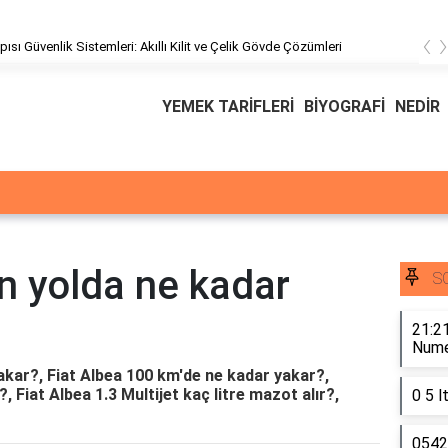
‹
pısı Güvenlik Sistemleri: Akıllı Kilit ve Çelik Gövde Çözümleri
YEMEK TARİFLERİ
BİYOGRAFİ
NEDİR
n yolda ne kadar
S
21:21
Numer
akar?, Fiat Albea 100 km'de ne kadar yakar?,
, Fiat Albea 1.3 Multijet kaç litre mazot alır?,
0 5 l
0542