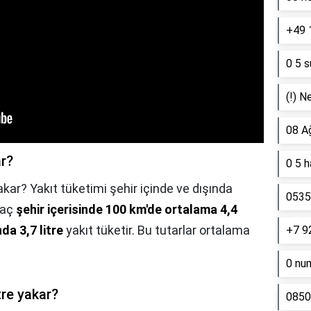
+49 
0 5 s
(!) N
08 A
ar?
0 5 
kar? Yakıt tüketimi şehir içinde ve dışında
0535 
araç
şehir içerisinde 100 km'de ortalama 4,4
da 3,7 litre
yakıt tüketir. Bu tutarlar ortalama
+7 9
0 nu
tre yakar?
0850