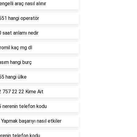
ngelli araç nasıl alınır
551 hangi operatör
 saat anlamı nedir
romil kaç mg dl
asım hangi burç
5 hangi ülke
2 757 22 22 Kime Ait
5 nerenin telefon kodu
 Yapmak başarıyı nasıl etkiler
renin telefon kodu