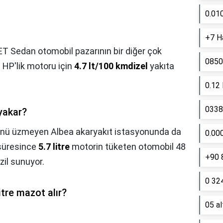
0.01
+7 Ha
T Sedan otomobil pazarının bir diğer çok
0850
0 HP'lik motoru için
4.7 lt/100 kmdizel
yakıta
0.12
0338 
yakar?
nü üzmeyen Albea akaryakıt istasyonunda da
0.00
 süresince
5.7 litre
motorin tüketen otomobil 48
+90 
zil sunuyor.
0 324
itre mazot alır?
05 a