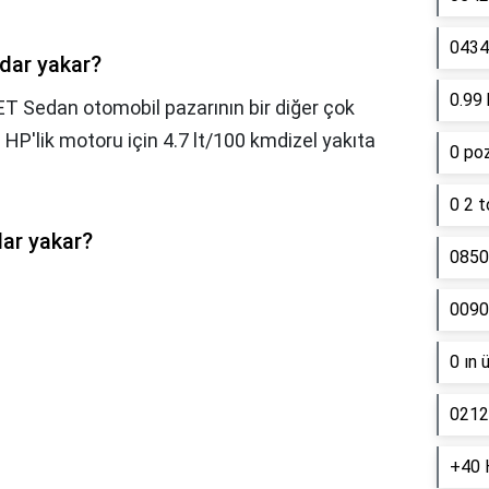
0434 
adar yakar?
0.99 
T Sedan otomobil pazarının bir diğer çok
0 HP'lik motoru için 4.7 lt/100 kmdizel yakıta
0 poz
0 2 t
dar yakar?
0850
0090
0 ın 
0212
+40 