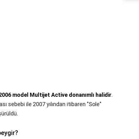
2006 model Multijet Active donanımlı halidir
.
ası sebebi ile 2007 yılından itibaren "Sole"
şürüldü.
beygir?