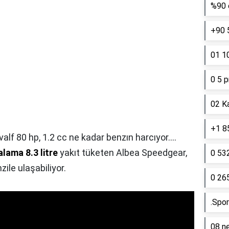
%90 e
+90 
01 10
0 5 p
02 K
+1 85
alf 80 hp, 1.2 cc ne kadar benzın harcıyor....
lama 8.3 litre
yakıt tüketen Albea Speedgear,
0 53
ile ulaşabiliyor.
0 26
.Spor
08 ne