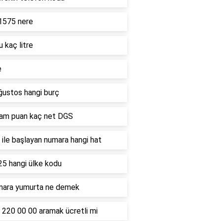
1575 nere
u kaç litre
e
ğustos hangi burç
ham puan kaç net DGS
ile başlayan numara hangi hat
25 hangi ülke kodu
mara yumurta ne demek
 220 00 00 aramak ücretli mi