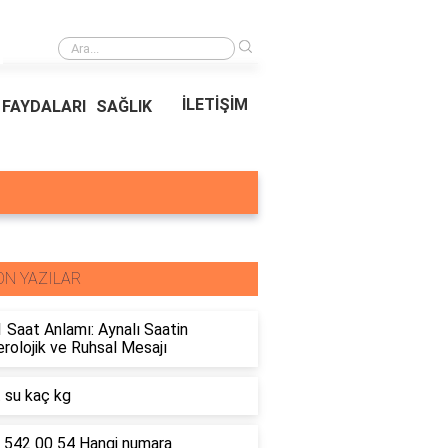
›
Bina Kapısı Güvenlik Sistemleri: Akıllı Kilit ve Çelik Gövde Çözümleri
İLETİŞİM
FAYDALARI
SAĞLIK
ON YAZILAR
 Saat Anlamı: Aynalı Saatin
olojik ve Ruhsal Mesajı
t su kaç kg
 542 00 54 Hangi numara