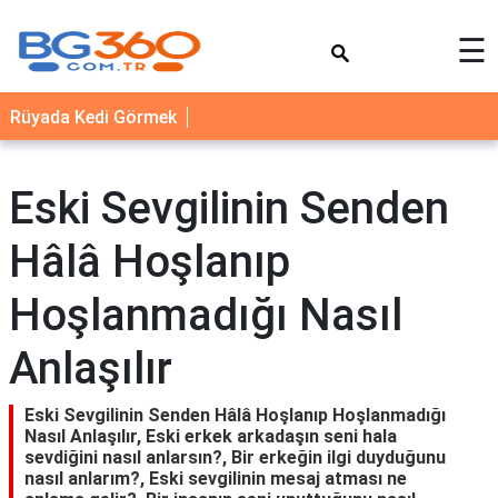
×
☰
YEMEK
Rüyada Kedi Görmek
TARİFLERİ
BİYOGRAFİ
Eski Sevgilinin Senden
NEDİR
Hâlâ Hoşlanıp
FAYDALARI
SAĞLIK
Hoşlanmadığı Nasıl
İLETİŞİM
Anlaşılır
Eski Sevgilinin Senden Hâlâ Hoşlanıp Hoşlanmadığı
Nasıl Anlaşılır, Eski erkek arkadaşın seni hala
sevdiğini nasıl anlarsın?, Bir erkeğin ilgi duyduğunu
nasıl anlarım?, Eski sevgilinin mesaj atması ne