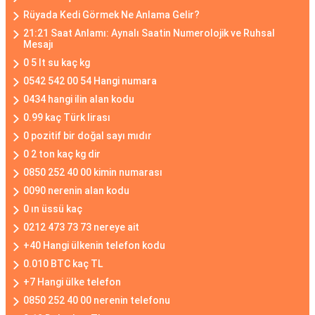
Rüyada Kedi Görmek Ne Anlama Gelir?
21:21 Saat Anlamı: Aynalı Saatin Numerolojik ve Ruhsal
Mesajı
0 5 lt su kaç kg
0542 542 00 54 Hangi numara
0434 hangi ilin alan kodu
0.99 kaç Türk lirası
0 pozitif bir doğal sayı mıdır
0 2 ton kaç kg dir
0850 252 40 00 kimin numarası
0090 nerenin alan kodu
0 ın üssü kaç
0212 473 73 73 nereye ait
+40 Hangi ülkenin telefon kodu
0.010 BTC kaç TL
+7 Hangi ülke telefon
0850 252 40 00 nerenin telefonu