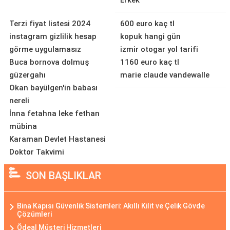
Erkek
Terzi fiyat listesi 2024
600 euro kaç tl
instagram gizlilik hesap
kopuk hangi gün
görme uygulamasız
izmir otogar yol tarifi
Buca bornova dolmuş
1160 euro kaç tl
güzergahı
marie claude vandewalle
Okan bayülgen'in babası
nereli
İnna fetahna leke fethan
mübina
Karaman Devlet Hastanesi
Doktor Takvimi
SON BAŞLIKLAR
Bina Kapısı Güvenlik Sistemleri: Akıllı Kilit ve Çelik Gövde
Çözümleri
Ödeal Müşteri Hizmetleri