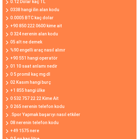
0.12 Dolar kaç TL
0338 hangi ilin alan kodu
0.0005 BTC kaç dolar
+90 850 222 0600 kime ait
0 324 nerenin alan kodu
05 alt ne demek
%90 engelli araç nasıl alınır
+90 551 hangi operatör
01 10 saat anlamı nedir
0 5 promil kaç mg dl
02 Kasım hangi burç
+1 855 hangi ülke
0 532 757 22 22 Kime Ait
0 265 nerenin telefon kodu
.Spor Yapmak başarıyı nasıl etkiler
08 nerenin telefon kodu
+49 1575 nere
0 5 su kaç litre