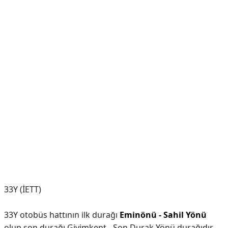
33Y (İETT)
33Y otobüs hattının ilk durağı
Eminönü - Sahil Yönü
olup son durağı Giyimkent - Son Durak Yönü durağıdır.