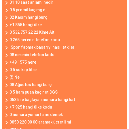
01 10 saat anlamı nedir
0 5 promil kaç mg dl
02 Kasım hangi burç
+1 855 hangi ülke
0 532 757 22 22 Kime Ait
0 265 nerenin telefon kodu
.Spor Yapmak başarıyı nasıl etkiler
08 nerenin telefon kodu
+49 1575 nere
0 5 su kaç litre
(!) Ne
08 Ağustos hangi burç
0 5 ham puan kaç net DGS
0535 ile başlayan numara hangi hat
+7 925 hangi ülke kodu
0 numara yumurta ne demek
0850 220 00 00 aramak ücretli mi