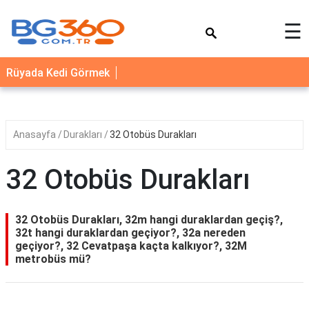
×
☰
YEMEK
Rüyada Kedi Görmek
TARİFLERİ
BİYOGRAFİ
NEDİR
Anasayfa
Durakları
32 Otobüs Durakları
FAYDALARI
32 Otobüs Durakları
SAĞLIK
İLETİŞİM
32 Otobüs Durakları, 32m hangi duraklardan geçiş?,
32t hangi duraklardan geçiyor?, 32a nereden
geçiyor?, 32 Cevatpaşa kaçta kalkıyor?, 32M
metrobüs mü?