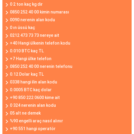
0 2 ton kaç kg dir
0850 252 40 00 kimin numarası
0090 nerenin alan kodu
0 ın üssü kaç
0212 473 73 73 nereye ait
+40 Hangi ülkenin telefon kodu
0.010 BTC kaç TL
+7 Hangi ülke telefon
0850 252 40 00 nerenin telefonu
0.12 Dolar kaç TL
0338 hangi ilin alan kodu
0.0005 BTC kaç dolar
+90 850 222 0600 kime ait
0 324 nerenin alan kodu
05 alt ne demek
%90 engelli araç nasıl alınır
+90 551 hangi operatör