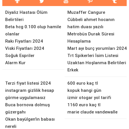
Diyaliz Hastası Ölüm
Muzaffer Cangure
Belirtileri
Cübbeli ahmet hocanın
Beta hcg 0.100 olup hamile
hatim duası yazılı
olanlar
Metrobüs Durak Süresi
Rakı Fiyatları 2024
Hesaplama
Viski Fiyatları 2024
Mart ayı burç yorumları 2024
Soğuk Espriler
Trt Spikerleri İsim Listesi
Alarm Kur
Uzaktan Hoşlanma Belirtileri
Erkek
Terzi fiyat listesi 2024
600 euro kaç tl
instagram gizlilik hesap
kopuk hangi gün
görme uygulamasız
izmir otogar yol tarifi
Buca bornova dolmuş
1160 euro kaç tl
güzergahı
marie claude vandewalle
Okan bayülgen'in babası
nereli