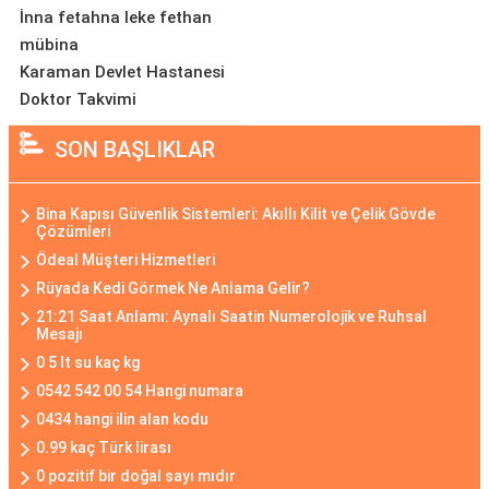
İnna fetahna leke fethan
mübina
Karaman Devlet Hastanesi
Doktor Takvimi
SON BAŞLIKLAR
Bina Kapısı Güvenlik Sistemleri: Akıllı Kilit ve Çelik Gövde
Çözümleri
Ödeal Müşteri Hizmetleri
Rüyada Kedi Görmek Ne Anlama Gelir?
21:21 Saat Anlamı: Aynalı Saatin Numerolojik ve Ruhsal
Mesajı
0 5 lt su kaç kg
0542 542 00 54 Hangi numara
0434 hangi ilin alan kodu
0.99 kaç Türk lirası
0 pozitif bir doğal sayı mıdır