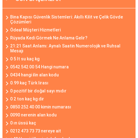
Bina Kapısı Güvenlik Sistemleri: Akıllı Kilit ve Çelik Gövde
Çözümleri
Ödeal Müşteri Hizmetleri
Rüyada Kedi Görmek Ne Anlama Gelir?
21:21 Saat Anlamı: Aynalı Saatin Numerolojik ve Ruhsal
Mesajı
0 5 lt su kaç kg
0542 542 00 54 Hangi numara
0434 hangi ilin alan kodu
0.99 kaç Türk lirası
0 pozitif bir doğal sayı mıdır
0 2 ton kaç kg dir
0850 252 40 00 kimin numarası
0090 nerenin alan kodu
0 ın üssü kaç
0212 473 73 73 nereye ait