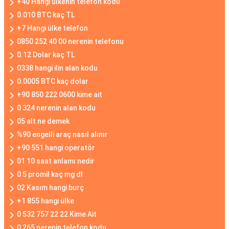
+40 Hangi ülkenin telefon kodu
0.010 BTC kaç TL
+7 Hangi ülke telefon
0850 252 40 00 nerenin telefonu
0.12 Dolar kaç TL
0338 hangi ilin alan kodu
0.0005 BTC kaç dolar
+90 850 222 0600 kime ait
0 324 nerenin alan kodu
05 alt ne demek
%90 engelli araç nasıl alınır
+90 551 hangi operatör
01 10 saat anlamı nedir
0 5 promil kaç mg dl
02 Kasım hangi burç
+1 855 hangi ülke
0 532 757 22 22 Kime Ait
0 265 nerenin telefon kodu