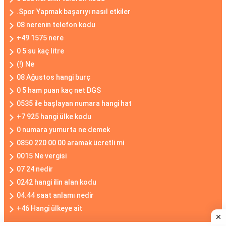
.Spor Yapmak başarıyı nasıl etkiler
08 nerenin telefon kodu
+49 1575 nere
0 5 su kaç litre
(!) Ne
08 Ağustos hangi burç
0 5 ham puan kaç net DGS
0535 ile başlayan numara hangi hat
+7 925 hangi ülke kodu
0 numara yumurta ne demek
0850 220 00 00 aramak ücretli mi
0015 Ne vergisi
07 24 nedir
0242 hangi ilin alan kodu
04.44 saat anlamı nedir
+46 Hangi ülkeye ait