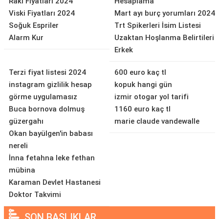
Rakı Fiyatları 2024
Hesaplama
Viski Fiyatları 2024
Mart ayı burç yorumları 2024
Soğuk Espriler
Trt Spikerleri İsim Listesi
Alarm Kur
Uzaktan Hoşlanma Belirtileri
Erkek
Terzi fiyat listesi 2024
600 euro kaç tl
instagram gizlilik hesap
kopuk hangi gün
görme uygulamasız
izmir otogar yol tarifi
Buca bornova dolmuş
1160 euro kaç tl
güzergahı
marie claude vandewalle
Okan bayülgen'in babası
nereli
İnna fetahna leke fethan
mübina
Karaman Devlet Hastanesi
Doktor Takvimi
SON BAŞLIKLAR