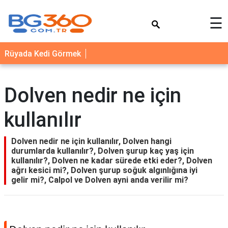
×
☰
YEMEK
Rüyada Kedi Görmek
TARİFLERİ
BİYOGRAFİ
Dolven nedir ne için
NEDİR
kullanılır
FAYDALARI
SAĞLIK
Dolven nedir ne için kullanılır, Dolven hangi
durumlarda kullanılır?, Dolven şurup kaç yaş için
İLETİŞİM
kullanılır?, Dolven ne kadar sürede etki eder?, Dolven
ağrı kesici mi?, Dolven şurup soğuk algınlığına iyi
gelir mi?, Calpol ve Dolven ayni anda verilir mi?