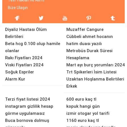
Telif Hakları ve Alıntı
Bize Ulaşın
Diyaliz Hastası Ölüm
Muzaffer Cangure
Belirtileri
Cübbeli ahmet hocanın
Beta hcg 0.100 olup hamile
hatim duası yazılı
olanlar
Metrobüs Durak Süresi
Rakı Fiyatları 2024
Hesaplama
Viski Fiyatları 2024
Mart ayı burç yorumları 2024
Soğuk Espriler
Trt Spikerleri İsim Listesi
Alarm Kur
Uzaktan Hoşlanma Belirtileri
Erkek
Terzi fiyat listesi 2024
600 euro kaç tl
instagram gizlilik hesap
kopuk hangi gün
görme uygulamasız
izmir otogar yol tarifi
Buca bornova dolmuş
1160 euro kaç tl