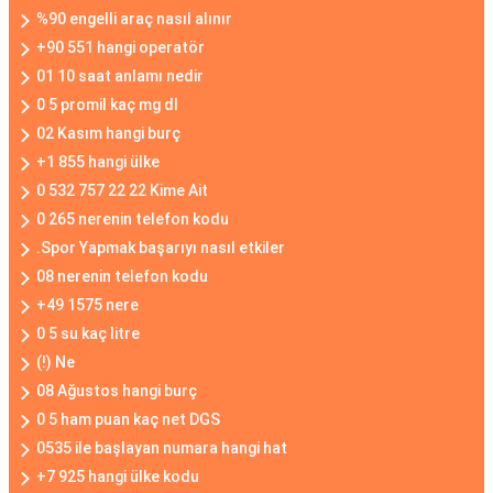
%90 engelli araç nasıl alınır
+90 551 hangi operatör
01 10 saat anlamı nedir
0 5 promil kaç mg dl
02 Kasım hangi burç
+1 855 hangi ülke
0 532 757 22 22 Kime Ait
0 265 nerenin telefon kodu
.Spor Yapmak başarıyı nasıl etkiler
08 nerenin telefon kodu
+49 1575 nere
0 5 su kaç litre
(!) Ne
08 Ağustos hangi burç
0 5 ham puan kaç net DGS
0535 ile başlayan numara hangi hat
+7 925 hangi ülke kodu