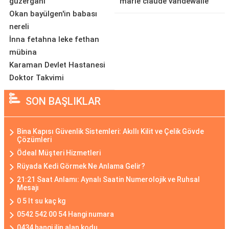
güzergahı
marie claude vandewalle
Okan bayülgen'in babası
nereli
İnna fetahna leke fethan
mübina
Karaman Devlet Hastanesi
Doktor Takvimi
SON BAŞLIKLAR
Bina Kapısı Güvenlik Sistemleri: Akıllı Kilit ve Çelik Gövde
Çözümleri
Ödeal Müşteri Hizmetleri
Rüyada Kedi Görmek Ne Anlama Gelir?
21:21 Saat Anlamı: Aynalı Saatin Numerolojik ve Ruhsal
Mesajı
0 5 lt su kaç kg
0542 542 00 54 Hangi numara
0434 hangi ilin alan kodu