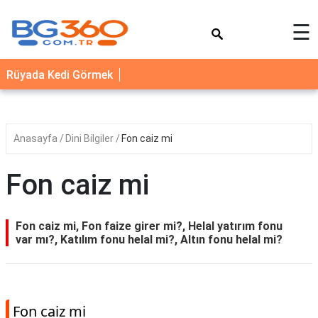
×
☰
YEMEK
Rüyada Kedi Görmek
TARİFLERİ
BİYOGRAFİ
NEDİR
Anasayfa
Dini Bilgiler
Fon caiz mi
FAYDALARI
Fon caiz mi
SAĞLIK
İLETİŞİM
Fon caiz mi, Fon faize girer mi?, Helal yatırım fonu
var mı?, Katılım fonu helal mi?, Altın fonu helal mi?
Fon caiz mi