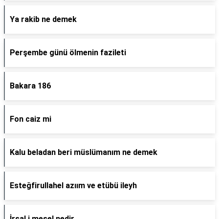
Ya rakib ne demek
Perşembe günü ölmenin fazileti
Bakara 186
Fon caiz mi
Kalu beladan beri müslümanım ne demek
Esteğfirullahel azıım ve etübü ileyh
İrsal i mesel nedir