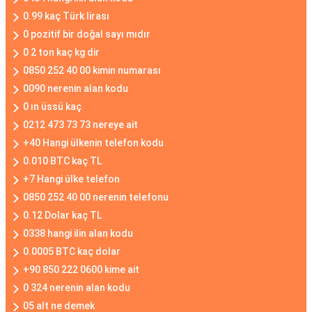
0.99 kaç Türk lirası
0 pozitif bir doğal sayı mıdır
0 2 ton kaç kg dir
0850 252 40 00 kimin numarası
0090 nerenin alan kodu
0 ın üssü kaç
0212 473 73 73 nereye ait
+40 Hangi ülkenin telefon kodu
0.010 BTC kaç TL
+7 Hangi ülke telefon
0850 252 40 00 nerenin telefonu
0.12 Dolar kaç TL
0338 hangi ilin alan kodu
0.0005 BTC kaç dolar
+90 850 222 0600 kime ait
0 324 nerenin alan kodu
05 alt ne demek