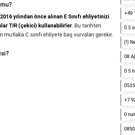
r mu?
+49 
2016 yılından önce alınan E Sınıfı ehliyetinizi
ar TIR (çekici) kullanabilirler
. Bu tarihten
0 5 s
n mutlaka C sınıfı ehliyete baş vurvaları gerekir.
(!) N
isi?
08 A
0 5 
0535 
+7 9
0 nu
0850