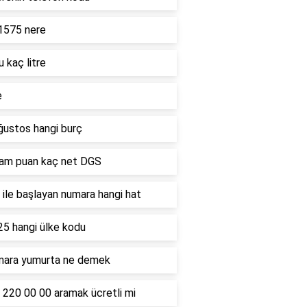
1575 nere
u kaç litre
e
ğustos hangi burç
ham puan kaç net DGS
ile başlayan numara hangi hat
25 hangi ülke kodu
mara yumurta ne demek
 220 00 00 aramak ücretli mi