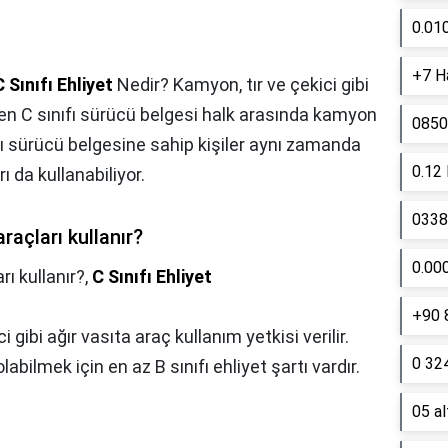
0.01
+7 Ha
C Sınıfı Ehliyet
Nedir? Kamyon, tır ve çekici gibi
ken C sınıfı sürücü belgesi halk arasında kamyon
0850
nıfı sürücü belgesine sahip kişiler aynı zamanda
0.12
rı da kullanabiliyor.
0338 
araçları kullanır?
0.00
rı kullanır?,
C Sınıfı Ehliyet
+90 
 gibi ağır vasıta araç kullanım yetkisi verilir.
0 324
olabilmek için en az B sınıfı ehliyet şartı vardır.
05 a