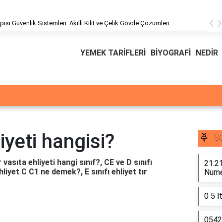
‹
pısı Güvenlik Sistemleri: Akıllı Kilit ve Çelik Gövde Çözümleri
YEMEK TARİFLERİ
BİYOGRAFİ
NEDİR
iyeti hangisi?
S
 vasıta ehliyeti hangi sınıf?, CE ve D sınıfı
21:21
hliyet C C1 ne demek?, E sınıfı ehliyet tır
Numer
0 5 l
0542