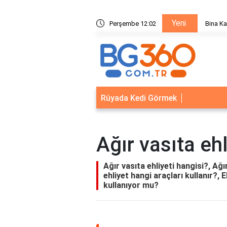
Yeni
ik Sistemleri: Akıllı Kilit ve Çelik Gövde Çözümleri
Perşembe 12:02
Bina Ka
Rüyada Kedi Görmek
Ağır vasıta ehl
Ağır vasıta ehliyeti hangisi?, Ağır
ehliyet hangi araçları kullanır?, E
kullanıyor mu?