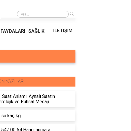
›
Ödeal Müşteri Hizmetleri
İLETİŞİM
FAYDALARI
SAĞLIK
ON YAZILAR
 Saat Anlamı: Aynalı Saatin
olojik ve Ruhsal Mesajı
t su kaç kg
 542 00 54 Hangi numara