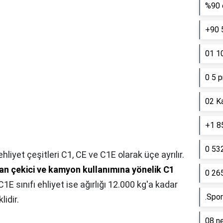
%90 e
+90 
01 10
0 5 p
02 K
+1 85
0 53
 ehliyet çeşitleri C1, CE ve C1E olarak üçe ayrılır.
olan çekici ve kamyon kullanımına yönelik C1
0 26
 C1E sınıfı ehliyet ise ağırlığı 12.000 kg'a kadar
.Spor
lidir.
08 ne