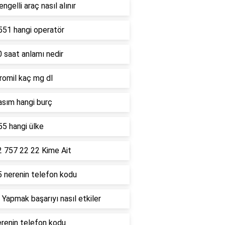
ngelli araç nasıl alınır
551 hangi operatör
 saat anlamı nedir
romil kaç mg dl
asım hangi burç
5 hangi ülke
2 757 22 22 Kime Ait
5 nerenin telefon kodu
 Yapmak başarıyı nasıl etkiler
renin telefon kodu