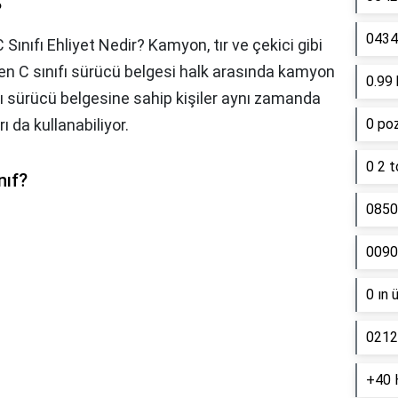
?
0434 
C Sınıfı Ehliyet Nedir? Kamyon, tır ve çekici gibi
ken C sınıfı sürücü belgesi halk arasında kamyon
0.99 
nıfı sürücü belgesine sahip kişiler aynı zamanda
rı da kullanabiliyor.
0 poz
0 2 t
nıf?
0850
0090
0 ın 
0212
+40 