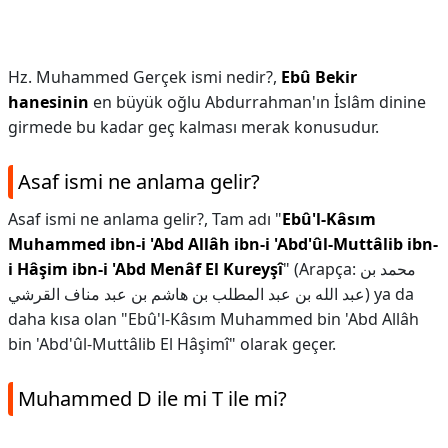
Hz. Muhammed Gerçek ismi nedir?,
Ebû Bekir
hanesinin
en büyük oğlu Abdurrahman'ın İslâm dinine
girmede bu kadar geç kalması merak konusudur.
Asaf ismi ne anlama gelir?
Asaf ismi ne anlama gelir?,
Tam adı "
Ebû'l-Kâsım
Muhammed ibn-i 'Abd Allâh ibn-i 'Abd'ûl-Muttâlib ibn-
i Hâşim ibn-i 'Abd Menâf El Kureyşî
" (Arapça: محمد بن
عبد الله بن عبد المطلب بن هاشم بن عبد مناف القرشي) ya da
daha kısa olan "Ebû'l-Kâsım Muhammed bin 'Abd Allâh
bin 'Abd'ûl-Muttâlib El Hâşimî" olarak geçer.
Muhammed D ile mi T ile mi?