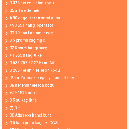
0 324 nerenin alan kodu
05 alt ne demek
%90 engelli araç nasıl alınır
+90 551 hangi operatör
01 10 saat anlamı nedir
0 5 promil kaç mg dl
02 Kasım hangi burç
+1 855 hangi ülke
0 532 757 22 22 Kime Ait
0 265 nerenin telefon kodu
.Spor Yapmak başarıyı nasıl etkiler
08 nerenin telefon kodu
+49 1575 nere
0 5 su kaç litre
(!) Ne
08 Ağustos hangi burç
0 5 ham puan kaç net DGS