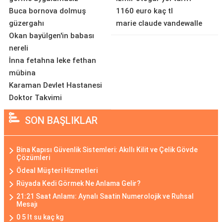
Buca bornova dolmuş
1160 euro kaç tl
güzergahı
marie claude vandewalle
Okan bayülgen'in babası
nereli
İnna fetahna leke fethan
mübina
Karaman Devlet Hastanesi
Doktor Takvimi
SON BAŞLIKLAR
Bina Kapısı Güvenlik Sistemleri: Akıllı Kilit ve Çelik Gövde
Çözümleri
Ödeal Müşteri Hizmetleri
Rüyada Kedi Görmek Ne Anlama Gelir?
21:21 Saat Anlamı: Aynalı Saatin Numerolojik ve Ruhsal
Mesajı
0 5 lt su kaç kg