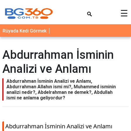
×
☰
YEMEK
Rüyada Kedi Görmek
TARİFLERİ
BİYOGRAFİ
Abdurrahman İsminin
NEDİR
Analizi ve Anlamı
FAYDALARI
SAĞLIK
Abdurrahman İsminin Analizi ve Anlamı,
Abdurrahman Allahın ismi mi?, Muhammed isminin
İLETİŞİM
analizi nedir?, Abdelrahman ne demek?, Abdullah
ismi ne anlama geliyordur?
Abdurrahman İsminin Analizi ve Anlamı