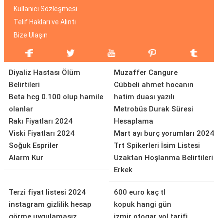
Kullanıcı Sözleşmesi
Telif Hakları ve Alıntı
Bize Ulaşın
Diyaliz Hastası Ölüm
Muzaffer Cangure
Belirtileri
Cübbeli ahmet hocanın
Beta hcg 0.100 olup hamile
hatim duası yazılı
olanlar
Metrobüs Durak Süresi
Rakı Fiyatları 2024
Hesaplama
Viski Fiyatları 2024
Mart ayı burç yorumları 2024
Soğuk Espriler
Trt Spikerleri İsim Listesi
Alarm Kur
Uzaktan Hoşlanma Belirtileri
Erkek
Terzi fiyat listesi 2024
600 euro kaç tl
instagram gizlilik hesap
kopuk hangi gün
görme uygulamasız
izmir otogar yol tarifi