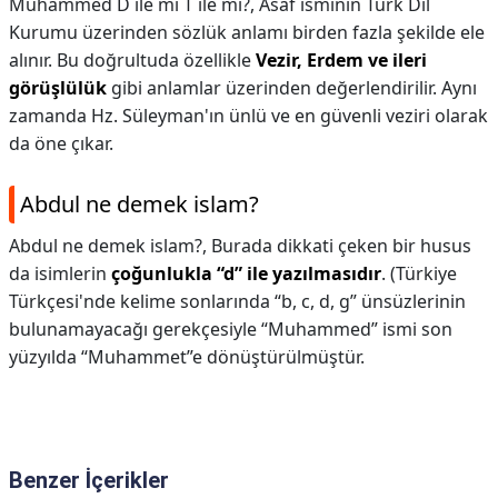
Muhammed D ile mi T ile mi?,
Asaf isminin Türk Dil
Kurumu üzerinden sözlük anlamı birden fazla şekilde ele
alınır. Bu doğrultuda özellikle
Vezir, Erdem ve ileri
görüşlülük
gibi anlamlar üzerinden değerlendirilir. Aynı
zamanda Hz. Süleyman'ın ünlü ve en güvenli veziri olarak
da öne çıkar.
Abdul ne demek islam?
Abdul ne demek islam?,
Burada dikkati çeken bir husus
da isimlerin
çoğunlukla “d” ile yazılmasıdır
. (Türkiye
Türkçesi'nde kelime sonlarında “b, c, d, g” ünsüzlerinin
bulunamayacağı gerekçesiyle “Muhammed” ismi son
yüzyılda “Muhammet”e dönüştürülmüştür.
Benzer İçerikler